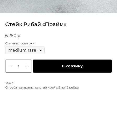
Стейк Рибай «Прайм»
6 750
р.
Степень прожарки
В корзину
400 г
Отруба говядины, толстый край с 5 по 12 ребро