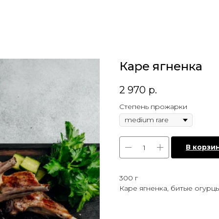
Каре ягненка
2 970
р.
Степень прожарки
В корзи
300 г
Каре ягненка, битые огурцы